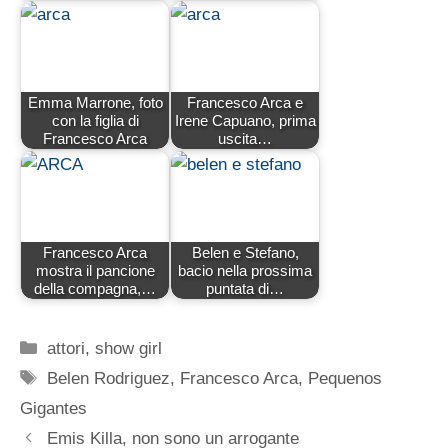
Emma Marrone, foto
Francesco Arca e
con la figlia di
Irene Capuano, prima
Francesco Arca
uscita…
Francesco Arca
Belen e Stefano,
mostra il pancione
bacio nella prossima
della compagna,…
puntata di…
Categorie
attori
,
show girl
Tag
Belen Rodriguez
,
Francesco Arca
,
Pequenos
Gigantes
Emis Killa, non sono un arrogante