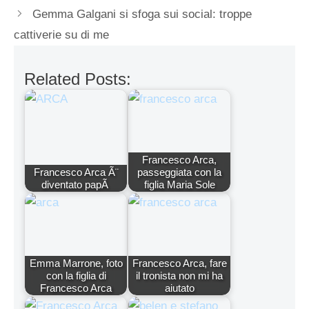
Gemma Galgani si sfoga sui social: troppe
cattiverie su di me
Related Posts:
Francesco Arca,
Francesco Arca Ã¨
passeggiata con la
diventato papÃ
figlia Maria Sole
Emma Marrone, foto
Francesco Arca, fare
con la figlia di
il tronista non mi ha
Francesco Arca
aiutato