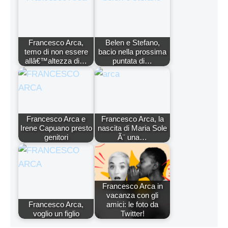
Francesco Arca,
Belen e Stefano,
temo di non essere
bacio nella prossima
allâ€™altezza di…
puntata di…
Francesco Arca e
Francesco Arca, la
Irene Capuano presto
nascita di Maria Sole
genitori
Ã¨ una…
Francesco Arca in
vacanza con gli
Francesco Arca,
amici: le foto da
voglio un figlio
Twitter!