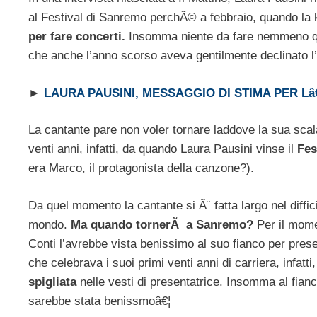
al Festival di Sanremo perchÃ© a febbraio, quando l
per fare concerti.
Insomma niente da fare nemmeno que
che anche l’anno scorso aveva gentilmente declinato l’in
►
LAURA PAUSINI, MESSAGGIO DI STIMA PER 
La cantante pare non voler tornare laddove la sua scal
venti anni, infatti, da quando Laura Pausini vinse il
Fes
era Marco, il protagonista della canzone?).
Da quel momento la cantante si Ã¨ fatta largo nel diffi
mondo.
Ma quando tornerÃ a Sanremo?
Per il mome
Conti l’avrebbe vista benissimo al suo fianco per pr
che celebrava i suoi primi venti anni di carriera, infat
spigliata
nelle vesti di presentatrice. Insomma al fianc
sarebbe stata benissmoâ€¦