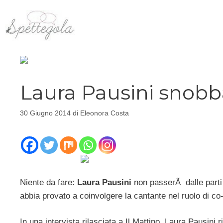
Vai
al
contenuto
Laura Pausini snob
30 Giugno 2014
di
Eleonora Costa
Niente da fare:
Laura Pausini
non passerÃ dalle part
abbia provato a coinvolgere la cantante nel ruolo di co-
In una intervista rilasciata a Il Mattino, Laura Pausini 