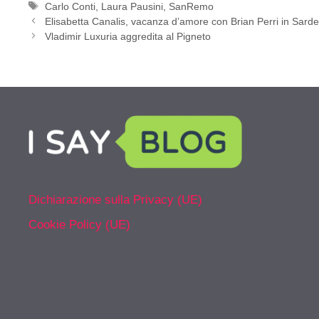
Tag
Carlo Conti
,
Laura Pausini
,
SanRemo
Elisabetta Canalis, vacanza d’amore con Brian Perri in Sar
Vladimir Luxuria aggredita al Pigneto
Dichiarazione sulla Privacy (UE)
Cookie Policy (UE)