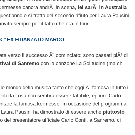
a kermesse canora andrÃ in scena,
lei sarÃ in Australia
st’anno e si tratta del secondo rifiuto per Laura Pausini
vito sempre per il fatto che era in tour.
Lâ€™EX FIDANZATO MARCO
ata verso il successo Ã¨ cominciato: sono passati piÃ¹ di
tival di Sanremo
con la canzone La Solitudine (ma chi
cile mondo della musica tanto che oggi Ã¨ famosa in tutto il
nto la cosa non sembra essere fattibile, eppure Carlo
esentare la famosa kermesse. In occasione del programma
ti, Laura Pausini ha dimostrato di essere anche
piuttosto
o del presentatore ufficiale Carlo Conti, a Sanremo, ci