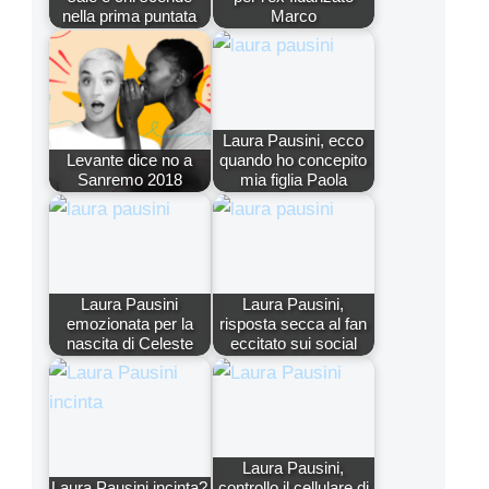
nella prima puntata
Marco
Laura Pausini, ecco
Levante dice no a
quando ho concepito
Sanremo 2018
mia figlia Paola
Laura Pausini
Laura Pausini,
emozionata per la
risposta secca al fan
nascita di Celeste
eccitato sui social
Laura Pausini,
Laura Pausini incinta?
controllo il cellulare di