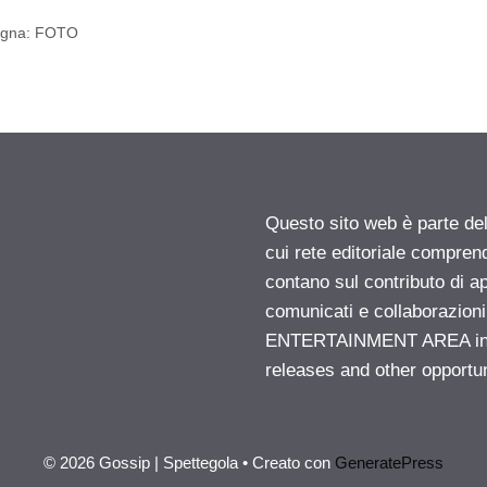
degna: FOTO
Questo sito web è parte d
cui rete editoriale compren
contano sul contributo di ap
comunicati e collaborazion
ENTERTAINMENT AREA insid
releases and other opportu
© 2026 Gossip | Spettegola
• Creato con
GeneratePress