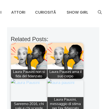
I
ATTORI
CURIOSITÃ
SHOW GIRL
Related Posts:
Laura Pausini non si
Laura Pausini ama il
fida del fidanzato
suo corpo
Laura Pausini,
Sanremo 2016, chi
messaggio di stima
sale e chi scende
per l'ex fidanzato