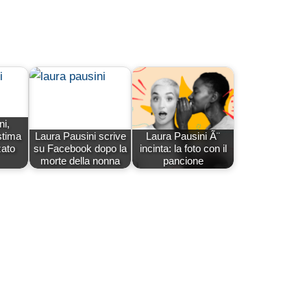
ni,
stima
Laura Pausini scrive
Laura Pausini Ã¨
zato
su Facebook dopo la
incinta: la foto con il
morte della nonna
pancione