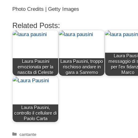
Photo Credits | Getty Images
Related Posts:
Laura Pausi
Laura Pausini
Laura Pausini, troppo
messaggio di 
emozionata per la
rischioso andare in
per l'ex fidan
nascita di Celeste
gara a Sanremo
Marco
Laura Pausini,
controllo il cellulare di
Paolo Carta
Categorie
cantante