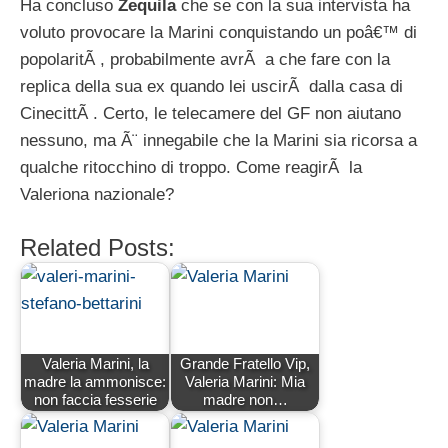
Ha concluso
Zequila
che se con la sua intervista ha
voluto provocare la Marini conquistando un poâ€™ di
popolaritÃ , probabilmente avrÃ a che fare con la
replica della sua ex quando lei uscirÃ dalla casa di
CinecittÃ . Certo, le telecamere del GF non aiutano
nessuno, ma Ã¨ innegabile che la Marini sia ricorsa a
qualche ritocchino di troppo. Come reagirÃ la
Valeriona nazionale?
Related Posts:
Valeria Marini, la
Grande Fratello Vip,
madre la ammonisce:
Valeria Marini: Mia
non faccia fesserie
madre non…