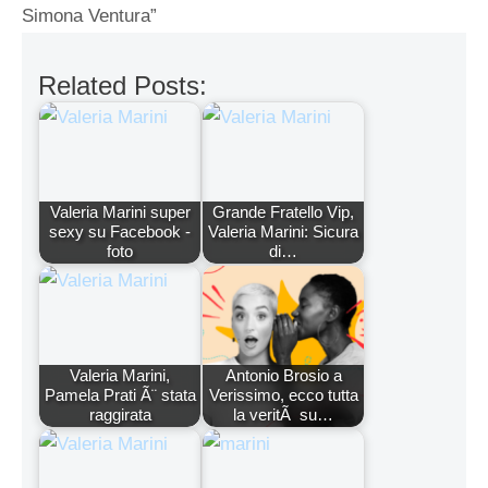
Simona Ventura”
Related Posts:
Valeria Marini super
Grande Fratello Vip,
sexy su Facebook -
Valeria Marini: Sicura
foto
di…
Valeria Marini,
Antonio Brosio a
Pamela Prati Ã¨ stata
Verissimo, ecco tutta
raggirata
la veritÃ su…