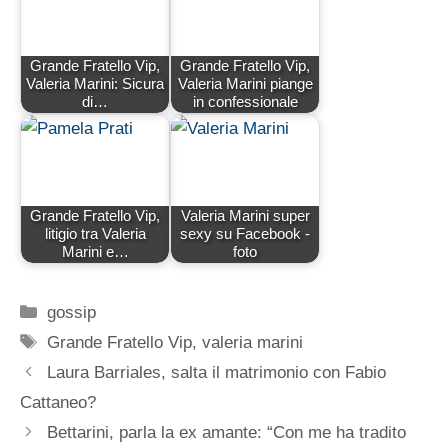
Grande Fratello Vip,
Grande Fratello Vip,
Valeria Marini: Sicura
Valeria Marini piange
di…
in confessionale
Grande Fratello Vip,
Valeria Marini super
litigio tra Valeria
sexy su Facebook -
Marini e…
foto
Categorie
gossip
Tag
Grande Fratello Vip
,
valeria marini
Laura Barriales, salta il matrimonio con Fabio
Cattaneo?
Bettarini, parla la ex amante: “Con me ha tradito