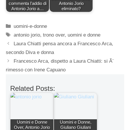
commenta l'addio di
Antonio Jorio
Antonio Jorio a…
eliminato?
Categorie
uomini-e-donne
Tag
antonio jorio
,
trono over
,
uomini e donne
Laura Chiatti pensa ancora a Francesco Arca,
secondo Diva e donna
Francesco Arca, dispetto a Laura Chiatti: si Ã¨
rimesso con Irene Capuano
Related Posts:
Uomini e Donne
Uomini e Donne,
Over, Antonio Jorio
Giuliano Giuliani