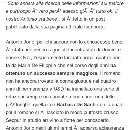
“
Sono andata alla ricerca delle informazioni sul malore
e purtroppo Ã¨ vero perÃ² adesso giÃ Ã¨ tutto ok, il
nostro Antonio sta bene
“, si Ã¨ letto in un post
pubblicato dalla sua pagina ufficiale facebook.
Antonio Jorio, per chi ancora non lo conoscesse bene,
Ã¨ stato uno dei protagonisti incontrastati di Uomini e
donne Over, l’esperimento lanciato ormai quattro anni
fa da Maria De Filippi e che nel corso degli anni
ha
ottenuto un successo sempre maggiore.
Il romano
non ha ancora trovato la donna giusta e nei quattro
anni di permanenza a U&D ha inanellato una serie di
relazioni sempre non andate a buon fine: una delle
piÃ¹ lunghe, quella con
Barbara De Santi
con la quale
poi il romano si Ã¨ lasciato in modo piuttosto brusco.
Seppur in studio arrivino a flotte per conoscerlo,
Antonio Jorio negli ultimi tempi Ã¨ apparso abbastanza