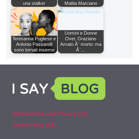
una stalker
Mattia Marciano
Uomini e Donne
Teresanna Pugliese e
Over, Graziano
Antonio Passarelli
Amato Ã¨ morto: ma
sono tornati insieme
Ã¨…
Dichiarazione sulla Privacy (UE)
Cookie Policy (UE)