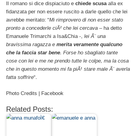
Il romano si dice dispiaciuto e
chiede scusa
alla ex
fidanzata per non essere ruscito a darle quello che lei
avrebbe meritato: “
Mi rimprovero di non esser stato
pronto a concederle ciÃ² che lei cercava
– ha detto
Emanuele Trimarchi a Isa&Chia -,
lei Ã¨ una
bravissima ragazza e
merita veramente qualcuno
che la faccia star bene
. Forse ho sbagliato tante
cose con lei e me ne prendo tutte le colpe, ma la cosa
che in questo momento mi fa piÃ¹ stare male Ã¨ averla
fatta soffrire
“.
Photo Credits | Facebook
Related Posts: