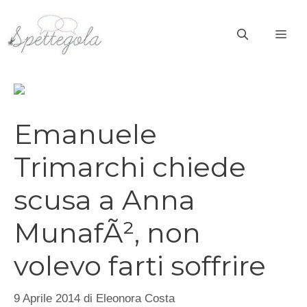
Vai
al
ME
contenuto
Emanuele
Trimarchi chiede
scusa a Anna
MunafÃ², non
volevo farti soffrire
9 Aprile 2014
di
Eleonora Costa