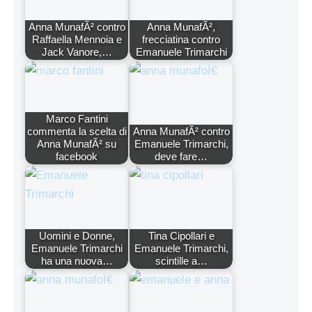
Anna MunafÃ² contro
Anna MunafÃ²,
Raffaella Mennoia e
frecciatina contro
Jack Vanore,…
Emanuele Trimarchi
Marco Fantini
commenta la scelta di
Anna MunafÃ² contro
Anna MunafÃ² su
Emanuele Trimarchi,
facebook
deve fare…
Uomini e Donne,
Tina Cipollari e
Emanuele Trimarchi
Emanuele Trimarchi,
ha una nuova…
scintille a…