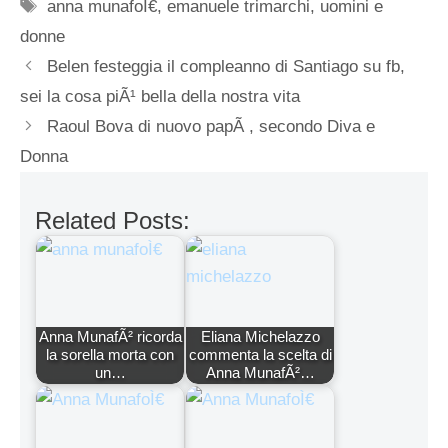
Tag
anna munafoÌ€
,
emanuele trimarchi
,
uomini e
donne
Belen festeggia il compleanno di Santiago su fb,
sei la cosa piÃ¹ bella della nostra vita
Raoul Bova di nuovo papÃ , secondo Diva e
Donna
Related Posts:
Anna MunafÃ² ricorda
Eliana Michelazzo
la sorella morta con
commenta la scelta di
un…
Anna MunafÃ²…