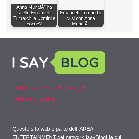
Anna MunafÃ² ha
scelto Emanuele
Emanuele Trimarchi,
Trimarchi a Uomini e
crisi con Anna
donne?
MunafÃ²
Dichiarazione sulla Privacy (UE)
Cookie Policy (UE)
Questo sito web è parte dell’ AREA
ENTERTAINMENT del network IsayBlog! la cui