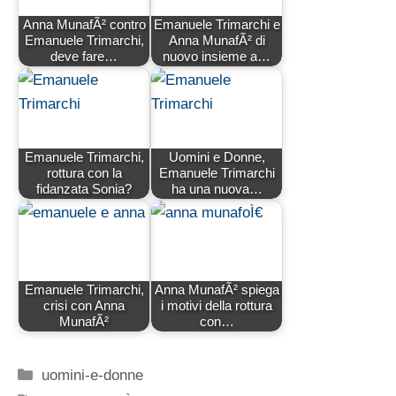
Anna MunafÃ² contro
Emanuele Trimarchi e
Emanuele Trimarchi,
Anna MunafÃ² di
deve fare…
nuovo insieme a…
Emanuele Trimarchi,
Uomini e Donne,
rottura con la
Emanuele Trimarchi
fidanzata Sonia?
ha una nuova…
Emanuele Trimarchi,
Anna MunafÃ² spiega
crisi con Anna
i motivi della rottura
MunafÃ²
con…
Categorie
uomini-e-donne