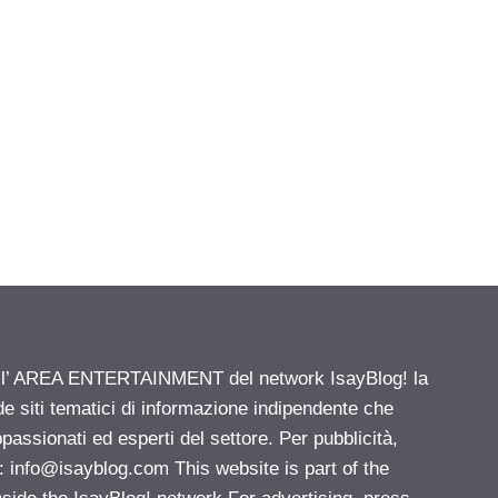
ell’ AREA ENTERTAINMENT del network IsayBlog! la
de siti tematici di informazione indipendente che
passionati ed esperti del settore. Per pubblicità,
i:
info@isayblog.com
This website is part of the