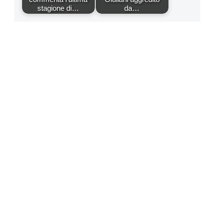
stagione di…
da…