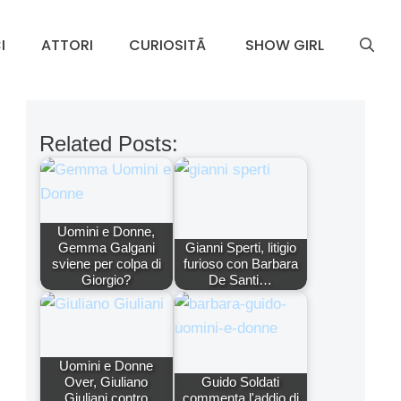
I
ATTORI
CURIOSITÃ
SHOW GIRL
Related Posts:
Uomini e Donne,
Gemma Galgani
Gianni Sperti, litigio
sviene per colpa di
furioso con Barbara
Giorgio?
De Santi…
Uomini e Donne
Over, Giuliano
Guido Soldati
Giuliani contro
commenta l'addio di