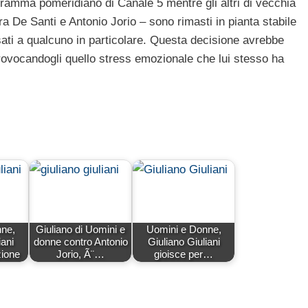
rogramma pomeridiano di Canale 5 mentre gli altri di vecchia
e Santi e Antonio Jorio – sono rimasti in pianta stabile
ati a qualcuno in particolare. Questa decisione avrebbe
provocandogli quello stress emozionale che lui stesso ha
ne,
Giuliano di Uomini e
Uomini e Donne,
iani
donne contro Antonio
Giuliano Giuliani
zione
Jorio, Ã¨…
gioisce per…