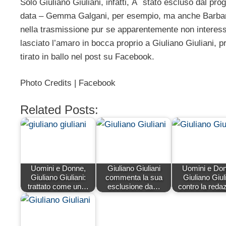
Solo Giuliano Giuliani, infatti, Ã¨ stato escluso dal p
data – Gemma Galgani, per esempio, ma anche Barbara D
nella trasmissione pur se apparentemente non interess
lasciato l’amaro in bocca proprio a Giuliano Giuliani, 
tirato in ballo nel post su Facebook.
Photo Credits | Facebook
Related Posts:
Uomini e Donne,
Giuliano Giuliani
Uomini e Don
Giuliano Giuliani:
commenta la sua
Giuliano Giul
trattato come un…
esclusione da…
contro la reda