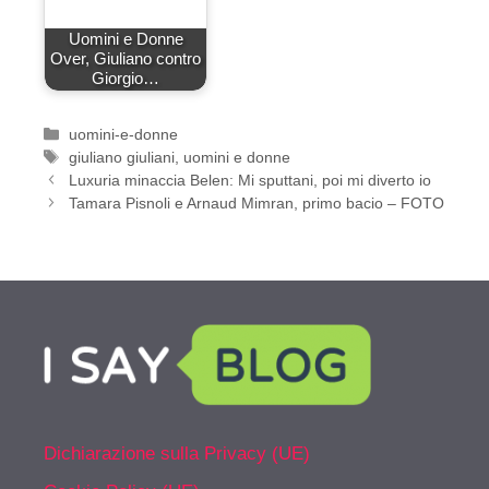
Uomini e Donne
Over, Giuliano contro
Giorgio…
Categorie
uomini-e-donne
Tag
giuliano giuliani
,
uomini e donne
Luxuria minaccia Belen: Mi sputtani, poi mi diverto io
Tamara Pisnoli e Arnaud Mimran, primo bacio – FOTO
Dichiarazione sulla Privacy (UE)