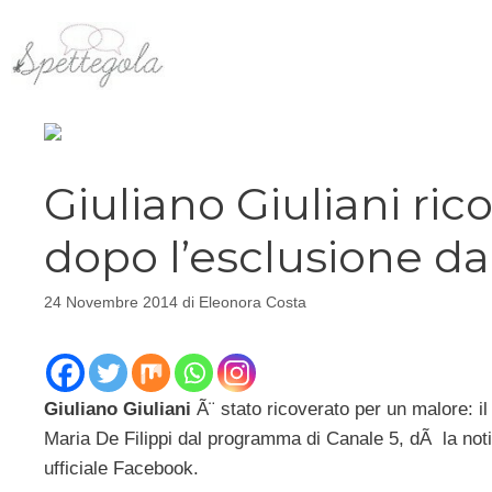
Vai
al
contenuto
Giuliano Giuliani ric
dopo l’esclusione d
24 Novembre 2014
di
Eleonora Costa
Giuliano Giuliani
Ã¨ stato ricoverato per un malore: i
Maria De Filippi dal programma di Canale 5, dÃ la not
ufficiale Facebook.