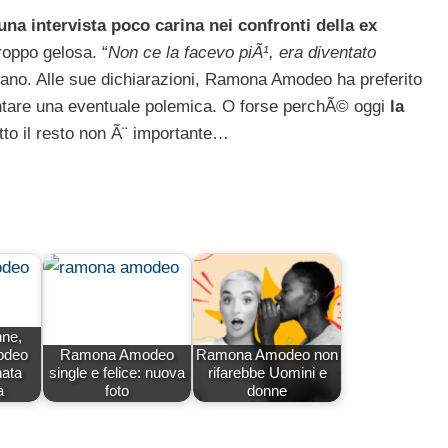
na intervista poco carina nei confronti della ex
roppo gelosa. “
Non ce la facevo piÃ¹, era diventato
etano. Alle sue dichiarazioni, Ramona Amodeo ha preferito
ntare una eventuale polemica. O forse perchÃ© oggi
la
tto il resto non Ã¨ importante…
ne,
odeo
Ramona Amodeo
Ramona Amodeo non
ata
single e felice: nuova
rifarebbe Uomini e
a
foto
donne