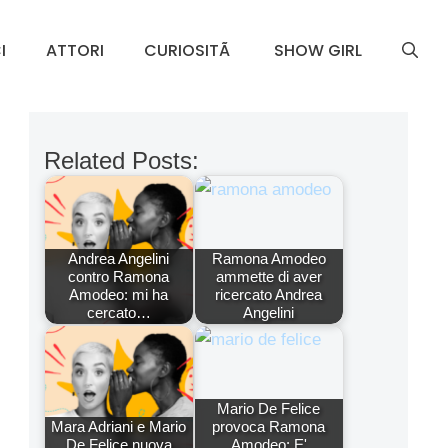
I
ATTORI
CURIOSITÃ
SHOW GIRL
Related Posts:
Andrea Angelini
Ramona Amodeo
contro Ramona
ammette di aver
Amodeo: mi ha
ricercato Andrea
cercato…
Angelini
Mario De Felice
Mara Adriani e Mario
provoca Ramona
De Felice nuova
Amodeo: E'