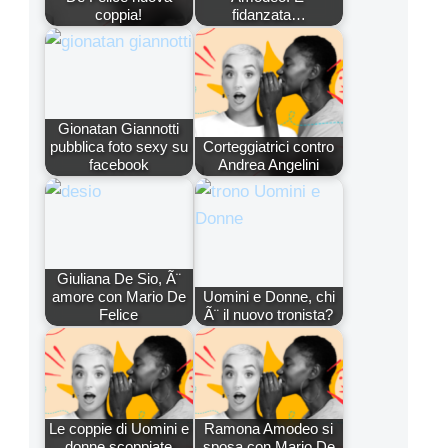
coppia!
fidanzata…
Gionatan Giannotti
pubblica foto sexy su
Corteggiatrici contro
facebook
Andrea Angelini
Giuliana De Sio, Ã¨
amore con Mario De
Uomini e Donne, chi
Felice
Ã¨ il nuovo tronista?
Le coppie di Uomini e
Ramona Amodeo si
donne scoppiate
sposa con Mario De