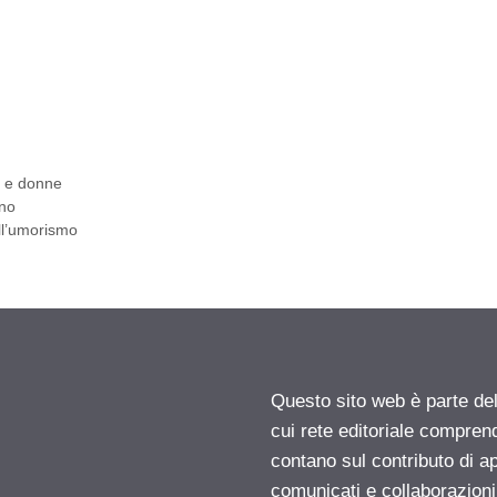
i e donne
ano
ll’umorismo
Questo sito web è parte d
cui rete editoriale compren
contano sul contributo di ap
comunicati e collaborazion