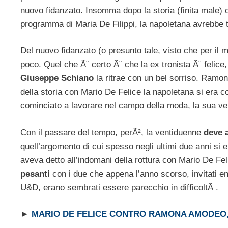
nuovo fidanzato. Insomma dopo la storia (finita male) c
programma di Maria De Filippi, la napoletana avrebbe t
Del nuovo fidanzato (o presunto tale, visto che per 
poco. Quel che Ã¨ certo Ã¨ che la ex tronista Ã¨ felice
Giuseppe Schiano
la ritrae con un bel sorriso. Ramo
della storia con Mario De Felice la napoletana si era 
cominciato a lavorare nel campo della moda, la sua ve
Con il passare del tempo, perÃ², la ventiduenne
deve 
quell’argomento di cui spesso negli ultimi due anni si e
aveva detto all’indomani della rottura con Mario De Fel
pesanti
con i due che appena l’anno scorso, invitati en
U&D, erano sembrati essere parecchio in difficoltÃ .
►
MARIO DE FELICE CONTRO RAMONA AMODEO