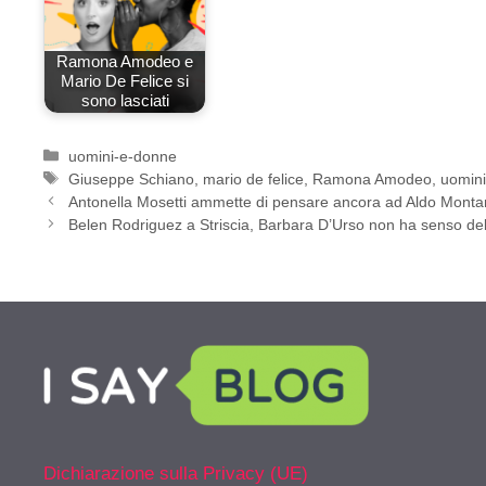
Ramona Amodeo e
Mario De Felice si
sono lasciati
Categorie
uomini-e-donne
Tag
Giuseppe Schiano
,
mario de felice
,
Ramona Amodeo
,
uomin
Antonella Mosetti ammette di pensare ancora ad Aldo Mont
Belen Rodriguez a Striscia, Barbara D’Urso non ha senso de
Dichiarazione sulla Privacy (UE)