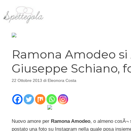
Vai
al
contenuto
Ramona Amodeo si Ã
Giuseppe Schiano, f
22 Ottobre 2013
di
Eleonora Costa
Nuovo amore per
Ramona Amodeo
, o almeno cosÃ¬ s
postato una foto su Instagram nella quale posa insiem