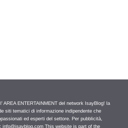
ell’ AREA ENTERTAINMENT del network IsayBlog! la
de siti tematici di informazione indipendente che
passionati ed esperti del settore. Per pubblicità,
i:
info@isayblog.com
This website is part of the