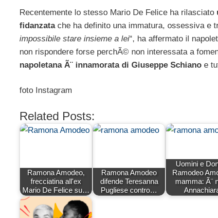
Recentemente lo stesso Mario De Felice ha rilasciato
u
fidanzata
che ha definito una immatura, ossessiva e t
impossibile stare insieme a lei
“, ha affermato il napol
non rispondere forse perchÃ© non interessata a fome
napoletana Ã¨ innamorata di Giuseppe Schiano
e tu
foto Instagram
Related Posts:
Uomini e Don
Ramona Amodeo,
Ramona Amodeo
Ramodeo Am
frecciatina all'ex
difende Teresanna
mamma: Ã¨ n
Mario De Felice su…
Pugliese contro…
Annachiar