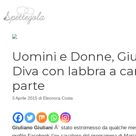
Vai
al
contenuto
Uomini e Donne, Giul
Diva con labbra a c
parte
3 Aprile 2015
di
Eleonora Costa
Giuliano Giuliani
Ã¨ stato estromesso da qualche mes
profilo Facebook l’ex cavaliere del programma di Maria 