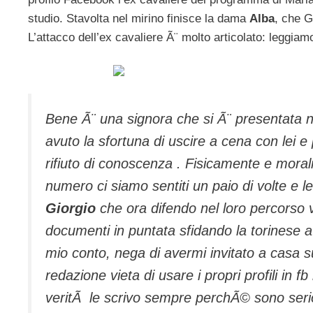
studio. Stavolta nel mirino finisce la dama
Alba
, che G
L’attacco dell’ex cavaliere Ã¨ molto articolato: leggiam
Bene Ã¨ una signora che si Ã¨ presentata ne
avuto la sfortuna di uscire a cena con lei e
rifiuto di conoscenza . Fisicamente e mora
numero ci siamo sentiti un paio di volte e le
Giorgio
che ora difendo nel loro percorso vo
documenti in puntata sfidando la torinese a
mio conto, nega di avermi invitato a casa s
redazione vieta di usare i propri profili in f
veritÃ le scrivo sempre perchÃ© sono serio