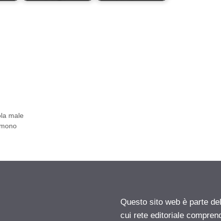
ola male
temono
Questo sito web è parte d
cui rete editoriale compren