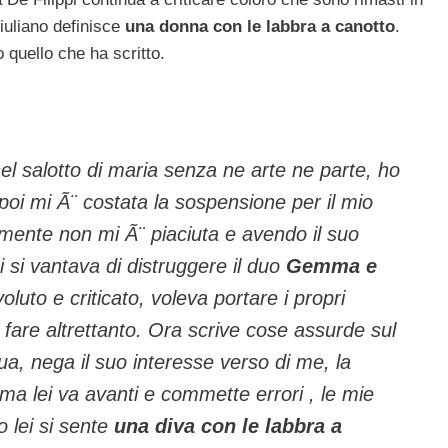
iuliano definisce
una donna con le labbra a canotto
.
o quello che ha scritto.
l salotto di maria senza ne arte ne parte, ho
 poi mi Ã¨ costata la sospensione per il mio
lmente non mi Ã¨ piaciuta e avendo il suo
i si vantava di distruggere il duo
Gemma e
luto e criticato, voleva portare i propri
 fare altrettanto. Ora scrive cose assurde sul
ua, nega il suo interesse verso di me, la
b ma lei va avanti e commette errori , le mie
 lei si sente
una diva con le labbra a