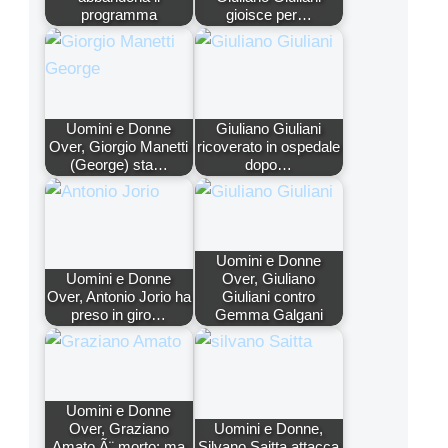
programma
gioisce per…
Uomini e Donne
Giuliano Giuliani
Over, Giorgio Manetti
ricoverato in ospedale
(George) sta…
dopo…
Uomini e Donne
Uomini e Donne
Over, Giuliano
Over, Antonio Jorio ha
Giuliani contro
preso in giro…
Gemma Galgani
Uomini e Donne
Over, Graziano
Uomini e Donne,
Amato Ã¨ morto: ma
Silvano Saitta attacca