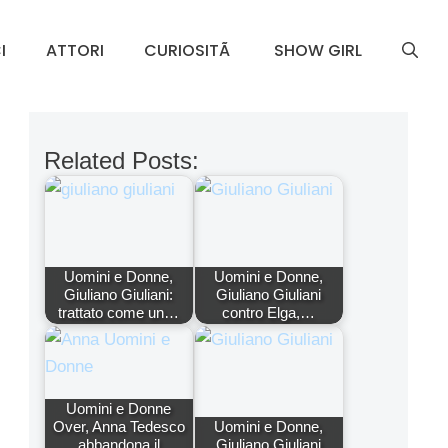
I
ATTORI
CURIOSITÃ
SHOW GIRL
Related Posts:
Uomini e Donne,
Uomini e Donne,
Giuliano Giuliani:
Giuliano Giuliani
trattato come un…
contro Elga,…
Uomini e Donne
Over, Anna Tedesco
Uomini e Donne,
abbandona il
Giuliano Giuliani