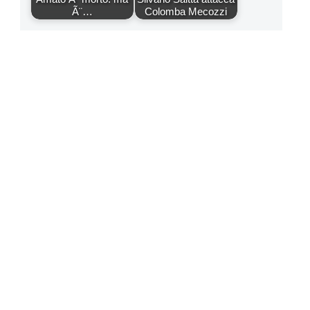
Ã¨…
Colomba Mecozzi