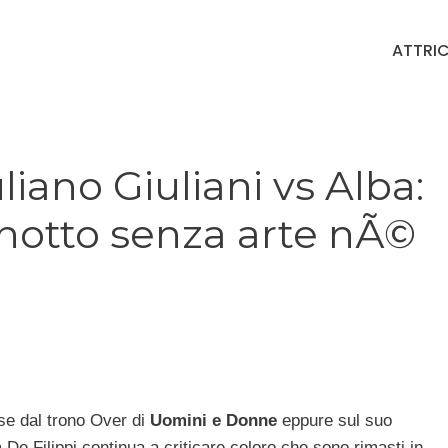
ATTRIC
iano Giuliani vs Alba:
anotto senza arte nÃ©
e dal trono Over di
Uomini e Donne
eppure sul suo
De Filippi continua a criticare coloro che sono rimasti in