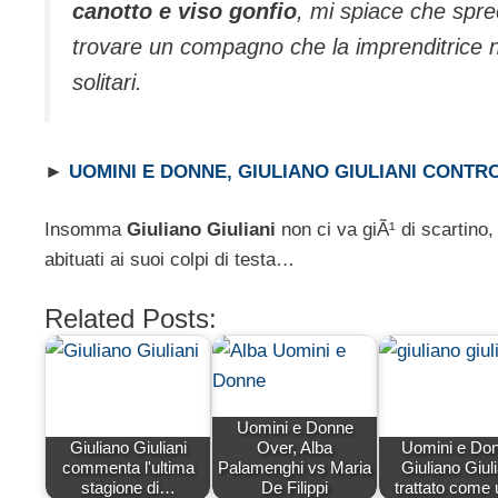
canotto e viso gonfio
, mi spiace che spre
trovare un compagno che la imprenditrice n
solitari.
►
UOMINI E DONNE, GIULIANO GIULIANI CONTRO
Insomma
Giuliano Giuliani
non ci va giÃ¹ di scartino,
abituati ai suoi colpi di testa…
Related Posts:
Uomini e Donne
Giuliano Giuliani
Over, Alba
Uomini e Don
commenta l'ultima
Palamenghi vs Maria
Giuliano Giuli
stagione di…
De Filippi
trattato come