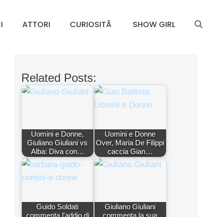
I
ATTORI
CURIOSITÃ
SHOW GIRL
Related Posts:
Uomini e Donne,
Uomini e Donne
Giuliano Giuliani vs
Over, Maria De Filippi
Alba: Diva con…
caccia Gian…
Guido Soldati
Giuliano Giuliani
commenta l'addio di
commenta la sua