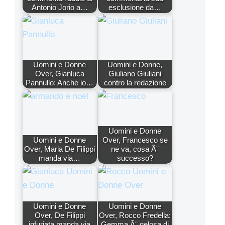
Antonio Jorio a…
esclusione da…
Uomini e Donne
Uomini e Donne,
Over, Gianluca
Giuliano Giuliani
Pannullo: Anche io…
contro la redazione
Uomini e Donne
Uomini e Donne
Over, Francesco se
Over, Maria De Filippi
ne va, cosa Ã¨
manda via…
successo?
Uomini e Donne
Uomini e Donne
Over, De Filippi
Over, Rocco Fredella:
infuriata manda via
Gemma Ã¨ gelosa di