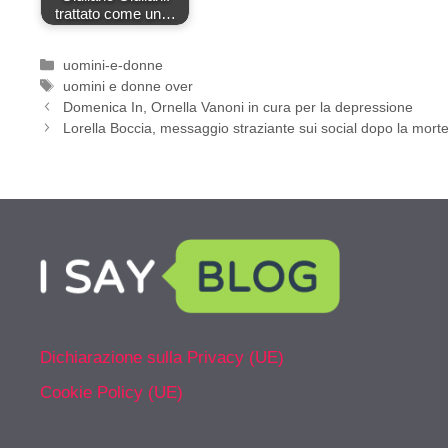
trattato come un…
Categorie
uomini-e-donne
Tag
uomini e donne over
Domenica In, Ornella Vanoni in cura per la depressione
Lorella Boccia, messaggio straziante sui social dopo la mort
Dichiarazione sulla Privacy (UE)
Cookie Policy (UE)