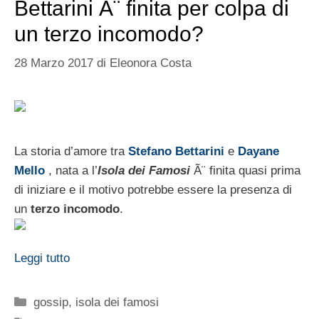
Bettarini Ã¨ finita per colpa di
un terzo incomodo?
28 Marzo 2017
di
Eleonora Costa
La storia d’amore tra
Stefano Bettarini
e
Dayane
Mello
, nata a l’
Isola dei Famosi
Ã¨ finita quasi prima
di iniziare e il motivo potrebbe essere la presenza di
un
terzo incomodo
.
Leggi tutto
Categorie
gossip
,
isola dei famosi