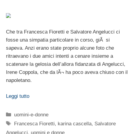
Che tra Francesca Fioretti e Salvatore Angelucci ci
fosse una simpatia particolare in corso, giÃ si
sapeva. Anzi erano state proprio alcune foto che
ritraevano i due amici intenti a cenare insieme a
scatenare la gelosia dell’allora fidanzata di Angelucci,
Irene Coppola, che da lÃ¬ ha poco aveva chiuso con il
napoletano.
Leggi tutto
Categorie
uomini-e-donne
Tag
Francesca Fioretti
,
karina cascella
,
Salvatore
Angelucci
,
uomini e donne