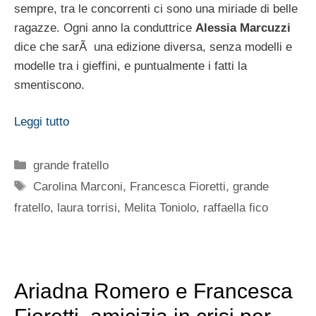
sempre, tra le concorrenti ci sono una miriade di belle
ragazze. Ogni anno la conduttrice
Alessia Marcuzzi
dice che sarÃ una edizione diversa, senza modelli e
modelle tra i gieffini, e puntualmente i fatti la
smentiscono.
Leggi tutto
Categorie
grande fratello
Tag
Carolina Marconi
,
Francesca Fioretti
,
grande
fratello
,
laura torrisi
,
Melita Toniolo
,
raffaella fico
Ariadna Romero e Francesca