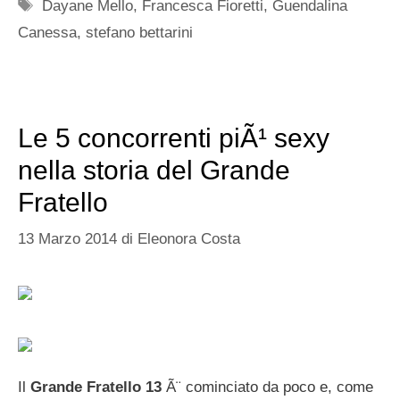
Tag
Dayane Mello
,
Francesca Fioretti
,
Guendalina
Canessa
,
stefano bettarini
Le 5 concorrenti piÃ¹ sexy
nella storia del Grande
Fratello
13 Marzo 2014
di
Eleonora Costa
Il
Grande Fratello 13
Ã¨ cominciato da poco e, come