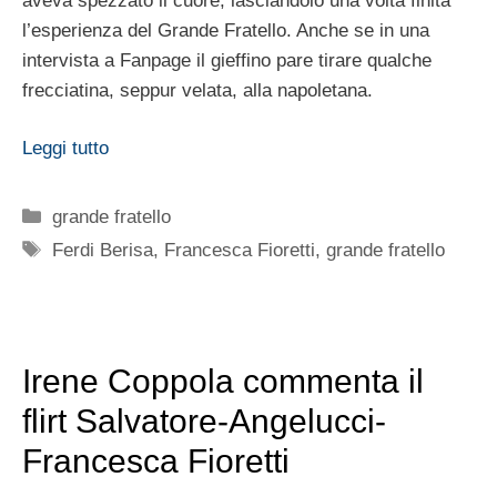
aveva spezzato il cuore, lasciandolo una volta finita
l’esperienza del Grande Fratello. Anche se in una
intervista a Fanpage il gieffino pare tirare qualche
frecciatina, seppur velata, alla napoletana.
Leggi tutto
Categorie
grande fratello
Tag
Ferdi Berisa
,
Francesca Fioretti
,
grande fratello
Irene Coppola commenta il
flirt Salvatore-Angelucci-
Francesca Fioretti