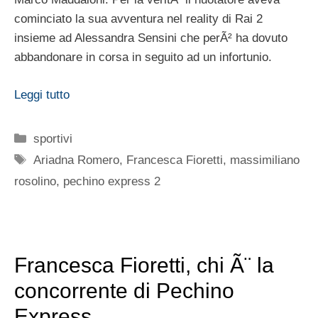
cominciato la sua avventura nel reality di Rai 2
insieme ad Alessandra Sensini che perÃ² ha dovuto
abbandonare in corsa in seguito ad un infortunio.
Leggi tutto
Categorie
sportivi
Tag
Ariadna Romero
,
Francesca Fioretti
,
massimiliano
rosolino
,
pechino express 2
Francesca Fioretti, chi Ã¨ la
concorrente di Pechino
Express