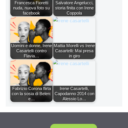
Francesca Fioretti
Salvatore Angelucci,
nuda, nuova foto su
storia finita con Irene
facebook
Coppola
Uomini e donne, Irene
Mattia Morelli vs Irene
Casartelli contro
Casartelli: Mai presa
Flavia…
in giro
Fabrizio Corona flirta
Irene Casartelli,
con la sosia di Belen:
Capodanno 2014 con
e…
Alessio Lo…