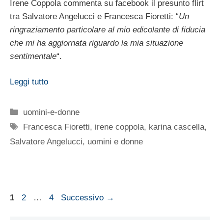
Irene Coppola commenta su facebook il presunto flirt
tra Salvatore Angelucci e Francesca Fioretti: “
Un
ringraziamento particolare al mio edicolante di fiducia
che mi ha aggiornata riguardo la mia situazione
sentimentale
“.
Leggi tutto
Categorie
uomini-e-donne
Tag
Francesca Fioretti
,
irene coppola
,
karina cascella
,
Salvatore Angelucci
,
uomini e donne
Pagina
Pagina
Pagina
1
2
…
4
Successivo
→