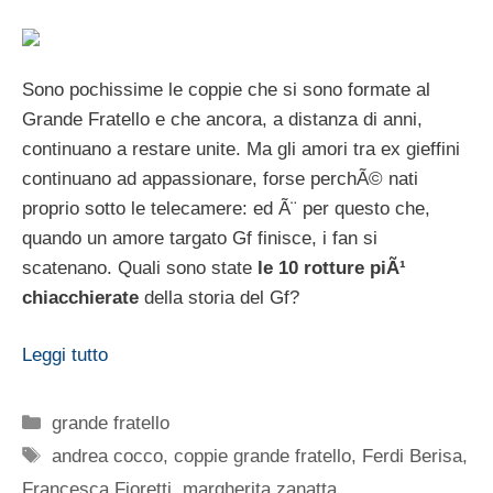
Sono pochissime le coppie che si sono formate al
Grande Fratello e che ancora, a distanza di anni,
continuano a restare unite. Ma gli amori tra ex gieffini
continuano ad appassionare, forse perchÃ© nati
proprio sotto le telecamere: ed Ã¨ per questo che,
quando un amore targato Gf finisce, i fan si
scatenano. Quali sono state
le 10 rotture piÃ¹
chiacchierate
della storia del Gf?
Leggi tutto
Categorie
grande fratello
Tag
andrea cocco
,
coppie grande fratello
,
Ferdi Berisa
,
Francesca Fioretti
,
margherita zanatta