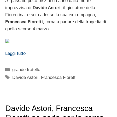
Ãˆ passato poco piÃ¹ di un anno dalla morte
improvvisa di
Davide Astori
, il giocatore della
Fiorentina, e solo adesso la sua ex compagna,
Francesca Fioretti
, torna a parlare della tragedia di
quello scorso 4 marzo.
Leggi tutto
Categorie
grande fratello
Tag
Davide Astori
,
Francesca Fioretti
Davide Astori, Francesca