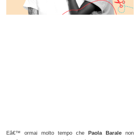
Eâ€™ ormai molto tempo che
Paola Barale
non
conduce un programma tutto suo in tv.
Grazie alla sua relazione dâ€™amore con il bellissimo
Raz Degan
, che procede ormai da anni,
Paola ha
preferito trascorrere un poâ€™ di tempo lontano
dai riflettori
, dedicandosi ai viaggi e alla ricerca
interiore.
Le uniche esperienze lavorative che lâ€™hanno vista
impegnata sono stati cortometraggi e piccole