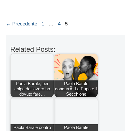
Paola Barale, per
Paola Barale
colpa del lavoro ho
condurrÃ La Pupa e il
dovuto fare…
Secchione
Paola Barale contro
Paola Barale
Gianni Sperti, ho
fidanzata con Ben
dimenticato il…
Affleck, lo scoop di…
Raz Degan, nuove
Paola e Raz in
dichiarazioni su Paola
vacanza insieme
Barale