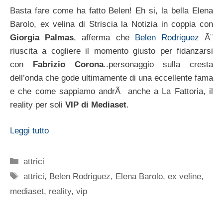
Basta fare come ha fatto Belen! Eh si, la bella Elena
Barolo, ex velina di Striscia la Notizia in coppia con
Giorgia Palmas
, afferma che
Belen Rodriguez
Ã¨
riuscita a cogliere il momento giusto per fidanzarsi
con
Fabrizio Corona
..personaggio sulla cresta
dell’onda che gode ultimamente di una eccellente fama
e che come sappiamo andrÃ anche a La Fattoria, il
reality per soli
VIP di Mediaset
.
Leggi tutto
Categorie
attrici
Tag
attrici
,
Belen Rodriguez
,
Elena Barolo
,
ex veline
,
mediaset
,
reality
,
vip