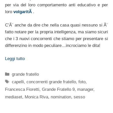
per via del loro comportamento anti educativo e per
loro
volgaritÃ
.
C’Ã¨ anche da dire che nella casa quasi nessuno si Ã¨
fatto notare per la propria intelligenza, ma siamo sicuri
che i 3 nuovi concorrenti che stiamo per presentare si
differenzino in modo peculiare…incrociamo le dita!
Leggi tutto
Categorie
grande fratello
Tag
capelli
,
concorrenti grande fratello
,
foto
,
Francesca Fioretti
,
Grande Fratello 9
,
manager
,
mediaset
,
Monica Riva
,
nomination
,
sesso