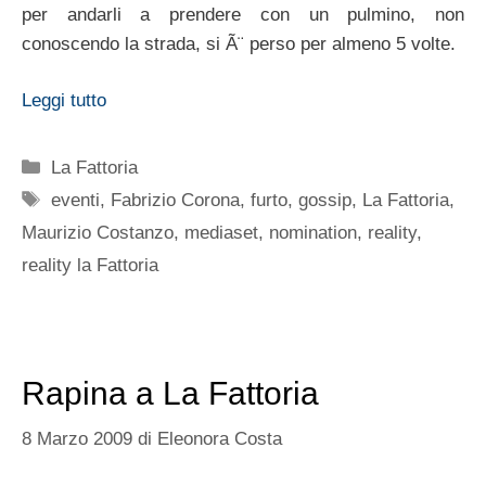
per andarli a prendere con un pulmino, non
conoscendo la strada, si Ã¨ perso per almeno 5 volte.
Leggi tutto
Categorie
La Fattoria
Tag
eventi
,
Fabrizio Corona
,
furto
,
gossip
,
La Fattoria
,
Maurizio Costanzo
,
mediaset
,
nomination
,
reality
,
reality la Fattoria
Rapina a La Fattoria
8 Marzo 2009
di
Eleonora Costa