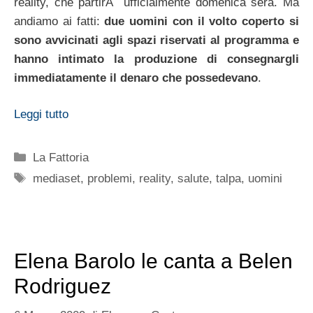
reality, che partirÃ ufficialmente domenica sera. Ma
andiamo ai fatti:
due uomini con il volto coperto si
sono avvicinati agli spazi riservati al programma e
hanno intimato la produzione di consegnargli
immediatamente il denaro che possedevano
.
Leggi tutto
Categorie
La Fattoria
Tag
mediaset
,
problemi
,
reality
,
salute
,
talpa
,
uomini
Elena Barolo le canta a Belen
Rodriguez