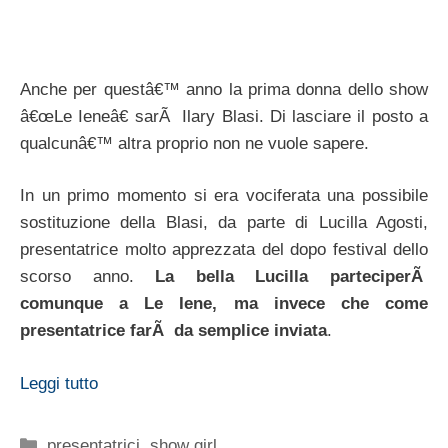
Anche per questâ€™ anno la prima donna dello show
â€œLe Ieneâ€ sarÃ Ilary Blasi. Di lasciare il posto a
qualcunâ€™ altra proprio non ne vuole sapere.
In un primo momento si era vociferata una possibile
sostituzione della Blasi, da parte di Lucilla Agosti,
presentatrice molto apprezzata del dopo festival dello
scorso anno.
La bella Lucilla parteciperÃ
comunque a Le Iene, ma invece che come
presentatrice farÃ da semplice inviata
.
Leggi tutto
Categorie
presentatrici
,
show girl