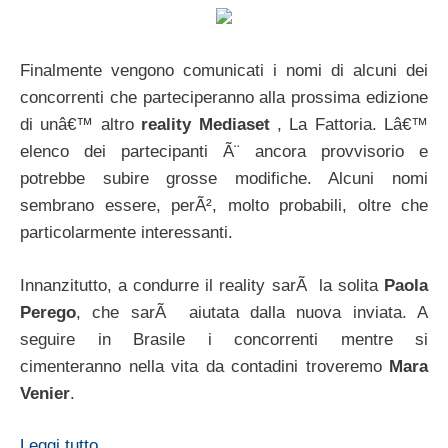
Finalmente vengono comunicati i nomi di alcuni dei
concorrenti che parteciperanno alla prossima edizione
di unâ€™ altro
reality Mediaset
, La Fattoria. Lâ€™
elenco dei partecipanti Ã¨ ancora provvisorio e
potrebbe subire grosse modifiche. Alcuni nomi
sembrano essere, perÃ², molto probabili, oltre che
particolarmente interessanti.
Innanzitutto, a condurre il reality sarÃ la solita
Paola
Perego
, che sarÃ aiutata dalla nuova inviata. A
seguire in Brasile i concorrenti mentre si
cimenteranno nella vita da contadini troveremo
Mara
Venier
.
Leggi tutto