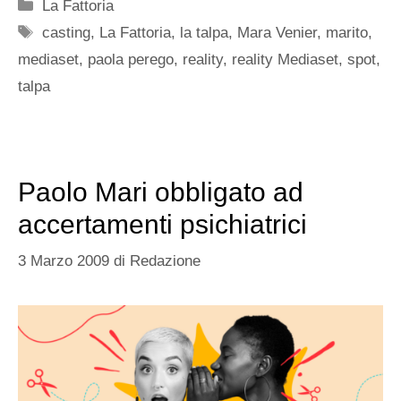
Categorie
La Fattoria
Tag
casting
,
La Fattoria
,
la talpa
,
Mara Venier
,
marito
,
mediaset
,
paola perego
,
reality
,
reality Mediaset
,
spot
,
talpa
Paolo Mari obbligato ad
accertamenti psichiatrici
3 Marzo 2009
di
Redazione