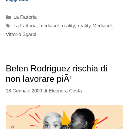
Categorie
La Fattoria
Tag
La Fattoria
,
mediaset
,
reality
,
reality Mediaset
,
Vittorio Sgarbi
Belen Rodriguez rischia di
non lavorare piÃ¹
18 Gennaio 2009
di
Eleonora Costa