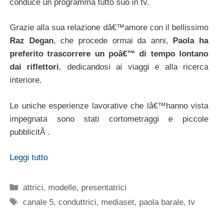
pubblicitÃ .
Leggi tutto
Categorie
attrici
,
modelle
,
presentatrici
Tag
canale 5
,
conduttrici
,
mediaset
,
paola barale
,
tv
Pagina
Pagina
Pagina
←
Precedente
1
…
4
5
Related Posts: