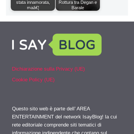
Questo sito web è parte dell’ AREA
ENTERTAINMENT del network IsayBlog! la cui
rete editoriale comprende siti tematici di
informazione indipendente che contano sul
contributo di appassionati ed esperti del settore.
Per pubblicità, comunicati e collaborazioni:
info@isayblog.com
This website is part of the
ENTERTAINMENT AREA inside the IsayBlog!
network For advertising, press releases and
other opportunities:
info@isayblog.com
© 2026 Gossip | Spettegola
• Creato con
GeneratePress