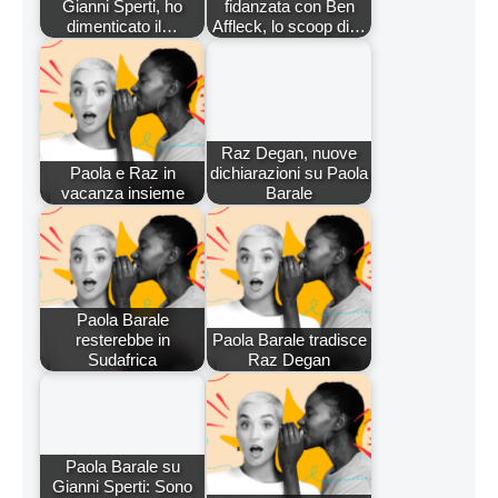
Paola Barale
resterebbe in
Paola Barale tradisce
Sudafrica
Raz Degan
Paola Barale su
Gianni Sperti: Sono
stata innamorata,
Rottura tra Degan e
maâ€¦
Barale
Dichiarazione sulla Privacy (UE)
Cookie Policy (UE)