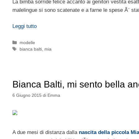
La bimba sorride felice accanto ai genitori vestita e
malelingue si sono scatenate e a farne le spese Ã¨ sta
Leggi tutto
Categorie
modelle
Tag
bianca balti
,
mia
Bianca Balti, mi sento bella an
6 Giugno 2015
di
Emma
A due mesi di distanza dalla
nascita della piccola Mi