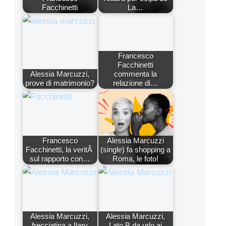
Facchinetti
La…
Francesco
Facchinetti
Alessia Marcuzzi,
commenta la
prove di matrimonio?
relazione di…
Francesco
Alessia Marcuzzi
Facchinetti, la veritÃ
(single) fa shopping a
sul rapporto con…
Roma, le foto!
Alessia Marcuzzi,
Alessia Marcuzzi,
frecciatina a Ilary
Lato B da urlo ai