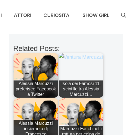
I
ATTORI
CURIOSITÃ
SHOW GIRL
Related Posts:
Alessia Marcuzzi
Isola dei Famosi 11,
preferisce Facebook
scintille tra Alessia
a Twitter
Marcuzzi…
Alessia Marcuzzi
insieme a dj
Marcuzzi-Facchinetti
Francesco
rottura per colpa de