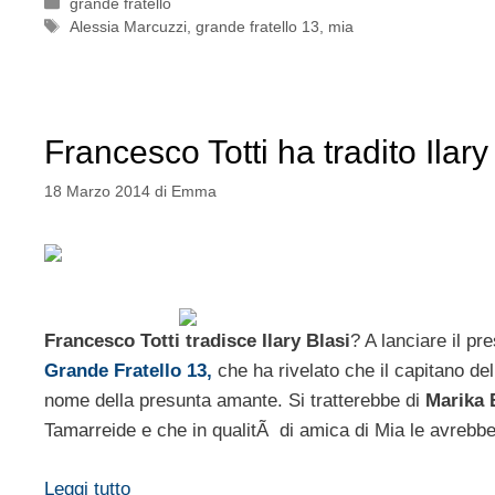
Categorie
grande fratello
Tag
Alessia Marcuzzi
,
grande fratello 13
,
mia
Francesco Totti ha tradito Ilar
18 Marzo 2014
di
Emma
Francesco Totti tradisce Ilary Blasi
? A lanciare il p
Grande Fratello 13,
che ha rivelato che il capitano de
nome della presunta amante. Si tratterebbe di
Marika 
Tamarreide e che in qualitÃ di amica di Mia le avrebbe c
Leggi tutto