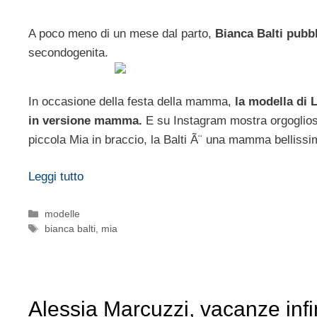
A poco meno di un mese dal parto,
Bianca Balti pubbl
secondogenita.
In occasione della festa della mamma,
la modella di 
in versione mamma.
E su Instagram mostra orgoglios
piccola Mia in braccio, la Balti Ã¨ una mamma belliss
Leggi tutto
Categorie
modelle
Tag
bianca balti
,
mia
Alessia Marcuzzi, vacanze infi