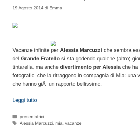
19 Agosto 2014
di
Emma
Vacanze infinite per
Alessia Marcuzzi
che sembra ess
del
Grande Fratello
si sta godendo qualche (altro) gior
tintarella, ma anche
divertimento per Alessia
che ha p
fotografici che la ritraggono in compagnia di Mia: una
che hanno giÃ un rapporto bellissimo.
Leggi tutto
Categorie
presentatrici
Tag
Alessia Marcuzzi
,
mia
,
vacanze