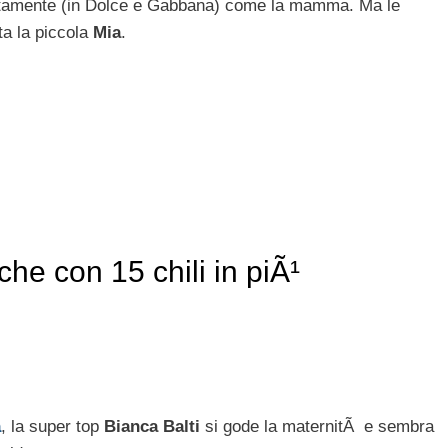
sattamente (in Dolce e Gabbana) come la mamma. Ma le
ta la piccola
Mia
.
che con 15 chili in piÃ¹
a
, la super top
Bianca Balti
si gode la maternitÃ e sembra