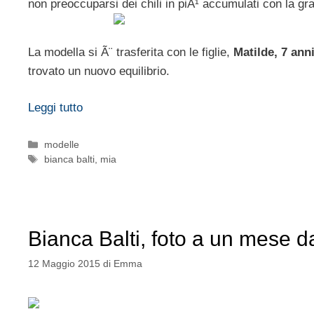
non preoccuparsi dei chili in piÃ¹ accumulati con la gr
La modella si Ã¨ trasferita con le figlie,
Matilde, 7 ann
trovato un nuovo equilibrio.
Leggi tutto
Categorie
modelle
Tag
bianca balti
,
mia
Bianca Balti, foto a un mese d
12 Maggio 2015
di
Emma