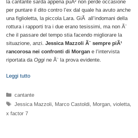
la cantante sarda appena puÃ² non perde occasione
per puntare il dito contro l’ex dal quale ha avuto anche
una figlioletta, la piccola Lara. GiÃ all’indomani della
rottura i rapporti tra i due erano tesissimi, ma non Ã¨
che il passare del tempo stia facendo migliorare la
situazione, anzi.
Jessica Mazzoli Ã¨ sempre piÃ¹
rancorosa nei confronti di Morgan
e l’intervista
riportata da
Oggi
ne Ã¨ la prova evidente.
Leggi tutto
Categorie
cantante
Tag
Jessica Mazzoli
,
Marco Castoldi
,
Morgan
,
violetta
,
x factor 7