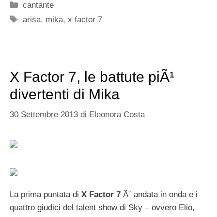
Categorie
cantante
Tag
arisa
,
mika
,
x factor 7
X Factor 7, le battute piÃ¹
divertenti di Mika
30 Settembre 2013
di
Eleonora Costa
La prima puntata di
X Factor 7
Ã¨ andata in onda e i
quattro giudici del talent show di Sky – ovvero Elio,