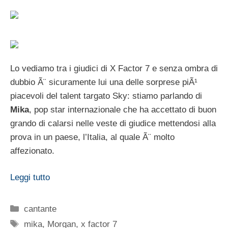
Lo vediamo tra i giudici di X Factor 7 e senza ombra di
dubbio Ã¨ sicuramente lui una delle sorprese piÃ¹
piacevoli del talent targato Sky: stiamo parlando di
Mika
, pop star internazionale che ha accettato di buon
grando di calarsi nelle veste di giudice mettendosi alla
prova in un paese, l’Italia, al quale Ã¨ molto
affezionato.
Leggi tutto
Categorie
cantante
Tag
mika
,
Morgan
,
x factor 7