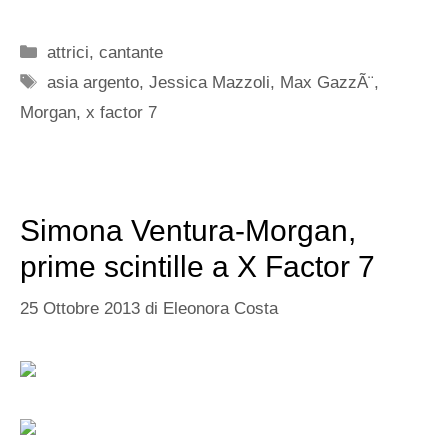
Categorie
attrici
,
cantante
Tag
asia argento
,
Jessica Mazzoli
,
Max GazzÃ¨
,
Morgan
,
x factor 7
Simona Ventura-Morgan,
prime scintille a X Factor 7
25 Ottobre 2013
di
Eleonora Costa