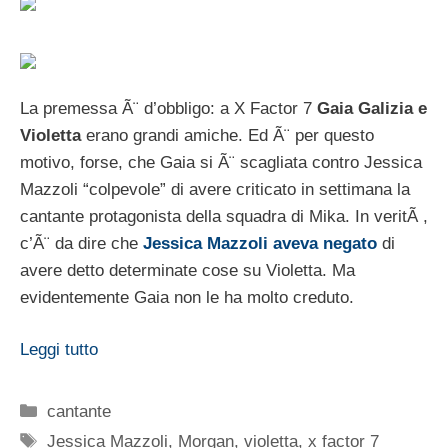
La premessa Ã¨ d’obbligo: a X Factor 7
Gaia Galizia e
Violetta
erano grandi amiche. Ed Ã¨ per questo
motivo, forse, che Gaia si Ã¨ scagliata contro Jessica
Mazzoli “colpevole” di avere criticato in settimana la
cantante protagonista della squadra di Mika. In veritÃ ,
c’Ã¨ da dire che
Jessica Mazzoli aveva negato
di
avere detto determinate cose su Violetta. Ma
evidentemente Gaia non le ha molto creduto.
Leggi tutto
Categorie
cantante
Tag
Jessica Mazzoli
,
Morgan
,
violetta
,
x factor 7