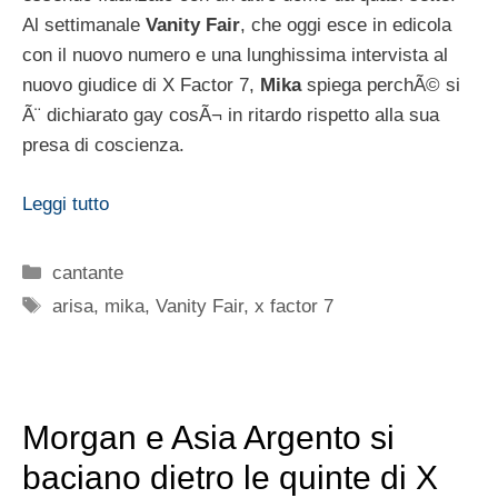
Al settimanale
Vanity Fair
, che oggi esce in edicola
con il nuovo numero e una lunghissima intervista al
nuovo giudice di X Factor 7,
Mika
spiega perchÃ© si
Ã¨ dichiarato gay cosÃ¬ in ritardo rispetto alla sua
presa di coscienza.
Leggi tutto
Categorie
cantante
Tag
arisa
,
mika
,
Vanity Fair
,
x factor 7
Morgan e Asia Argento si
baciano dietro le quinte di X