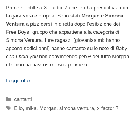
Prime scintille a X Factor 7 che ieri ha preso il via con
la gara vera e propria. Sono stati
Morgan e Simona
Ventura
a pizzicarsi in diretta dopo l’esibizione dei
Free Boys, gruppo che appartiene alla categoria di
Simona Ventura. I tre ragazzi (giovanissimi: hanno
appena sedici anni) hanno cantanto sulle note di
Baby
can I hold you
non convincendo perÃ² del tutto Morgan
che non ha nascosto il suo pensiero.
Leggi tutto
Categorie
cantanti
Tag
Elio
,
mika
,
Morgan
,
simona ventura
,
x factor 7