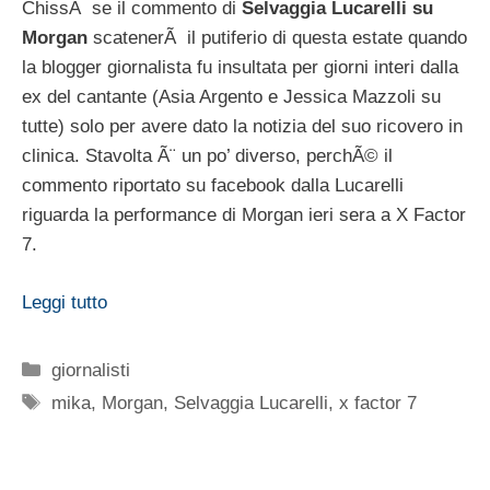
ChissÃ se il commento di
Selvaggia Lucarelli su
Morgan
scatenerÃ il putiferio di questa estate quando
la blogger giornalista fu insultata per giorni interi dalla
ex del cantante (Asia Argento e Jessica Mazzoli su
tutte) solo per avere dato la notizia del suo ricovero in
clinica. Stavolta Ã¨ un po’ diverso, perchÃ© il
commento riportato su facebook dalla Lucarelli
riguarda la performance di Morgan ieri sera a X Factor
7.
Leggi tutto
Categorie
giornalisti
Tag
mika
,
Morgan
,
Selvaggia Lucarelli
,
x factor 7