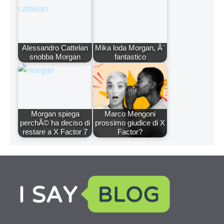
Alessandro Cattelan
Mika loda Morgan, Ã¨
snobba Morgan
fantastico
Morgan spiega
Marco Mengoni
perchÃ© ha deciso di
prossimo giudice di X
restare a X Factor 7
Factor?