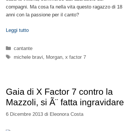
compagni. Ma cosa fa nella vita questo ragazzo di 18
anni con la passione per il canto?
Leggi tutto
Categorie
cantante
Tag
michele bravi
,
Morgan
,
x factor 7
Gaia di X Factor 7 contro la
Mazzoli, si Ã¨ fatta ingravidare
6 Dicembre 2013
di
Eleonora Costa