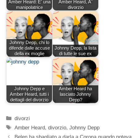
Amber Heard: E' una
Amber Heard, Ã¨
manipolatrice
divorzio
Johnny Depp, chi lo
difende dalle accuse
Johnny Depp, la lista
della ex moglie
di tutte le sue ex
Johnny Depp e
Amber Heard ha
Amber Heard, tutti i
lasciato Johnny
dettagli del divorzio
Depp?
Categorie
divorzi
Tag
Amber Heard
,
divorzio
,
Johnny Depp
Belen ha sbagliato a darla a Corona quando poteva