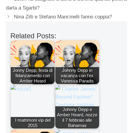
darla a Sgarbi?
Nina Zilli e Stefano Mancinelli fanno coppia?
Related Posts:
Jonny Depp, festa di
Johnny Depp in
fidanzamento con
vacanza con l'ex
Amber Heard
Vanessa Paradis
Johnny Depp e
Amber Heard, nozze
I matrimoni vip del
il 7 febbraio alle
2015
Bahamas