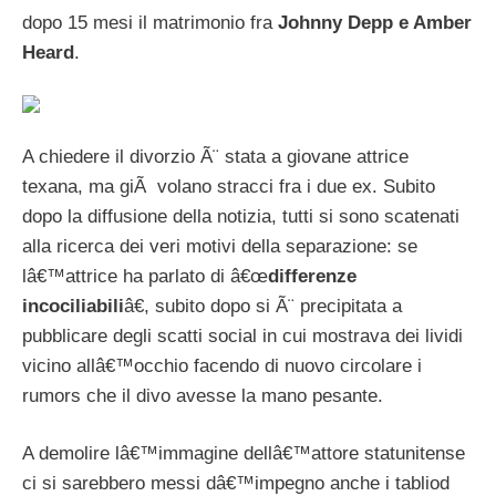
dopo 15 mesi il matrimonio fra
Johnny Depp e Amber
Heard
.
A chiedere il divorzio Ã¨ stata a giovane attrice
texana, ma giÃ volano stracci fra i due ex. Subito
dopo la diffusione della notizia, tutti si sono scatenati
alla ricerca dei veri motivi della separazione: se
lâ€™attrice ha parlato di â€œ
differenze
incociliabili
â€, subito dopo si Ã¨ precipitata a
pubblicare degli scatti social in cui mostrava dei lividi
vicino allâ€™occhio facendo di nuovo circolare i
rumors che il divo avesse la mano pesante.
A demolire lâ€™immagine dellâ€™attore statunitense
ci si sarebbero messi dâ€™impegno anche i tabliod