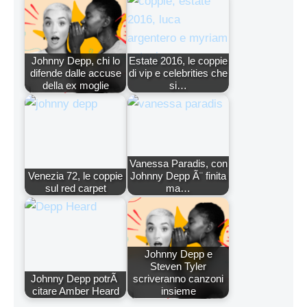
Johnny Depp, chi lo
Estate 2016, le coppie
difende dalle accuse
di vip e celebrities che
della ex moglie
si…
Vanessa Paradis, con
Venezia 72, le coppie
Johnny Depp Ã¨ finita
sul red carpet
ma…
Johnny Depp e
Steven Tyler
Johnny Depp potrÃ
scriveranno canzoni
citare Amber Heard
insieme