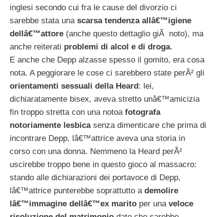
inglesi secondo cui fra le cause del divorzio ci
sarebbe stata una
scarsa tendenza allâ€™igiene
dellâ€™attore
(anche questo dettaglio giÃ noto), ma
anche reiterati
problemi di alcol e di droga.
E anche che Depp alzasse spesso il gomito, era cosa
nota. A peggiorare le cose ci sarebbero state perÃ² gli
orientamenti sessuali della Heard
: lei,
dichiaratamente bisex, aveva stretto unâ€™amicizia
fin troppo stretta con una notoa
fotografa
notoriamente lesbica
senza dimenticare che prima di
incontrare Depp, lâ€™attrice aveva una storia in
corso con una donna. Nemmeno la Heard perÃ²
uscirebbe troppo bene in questo gioco al massacro:
stando alle dichiarazioni dei portavoce di Depp,
lâ€™attrice punterebbe soprattutto a
demolire
lâ€™immagine dellâ€™ex marito
per una
veloce
risoluzione del matrimonio
dato che sarebbe