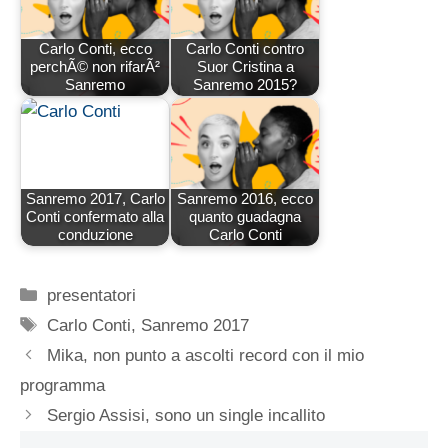
Carlo Conti, ecco
Carlo Conti contro
perchÃ© non rifarÃ²
Suor Cristina a
Sanremo
Sanremo 2015?
Sanremo 2017, Carlo
Sanremo 2016, ecco
Conti confermato alla
quanto guadagna
conduzione
Carlo Conti
Categorie
presentatori
Tag
Carlo Conti
,
Sanremo 2017
Mika, non punto a ascolti record con il mio
programma
Sergio Assisi, sono un single incallito