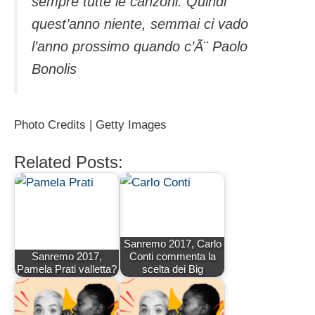
sempre tutte le canzoni. Quindi
quest’anno niente, semmai ci vado
l’anno prossimo quando c’Ã¨ Paolo
Bonolis
Photo Credits | Getty Images
Related Posts:
Sanremo 2017, Carlo
Sanremo 2017,
Conti commenta la
Pamela Prati valletta?
scelta dei Big