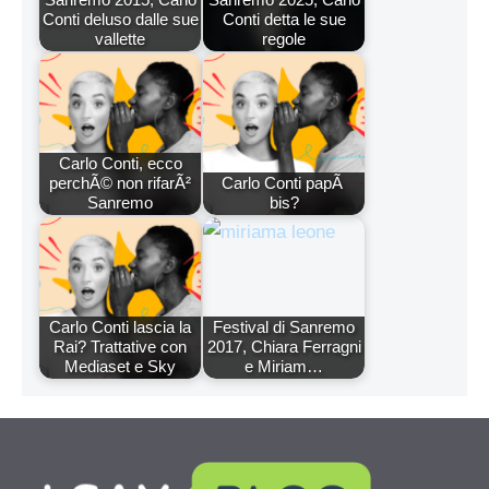
Conti deluso dalle sue
Conti detta le sue
vallette
regole
Carlo Conti, ecco
perchÃ© non rifarÃ²
Carlo Conti papÃ
Sanremo
bis?
Carlo Conti lascia la
Festival di Sanremo
Rai? Trattative con
2017, Chiara Ferragni
Mediaset e Sky
e Miriam…