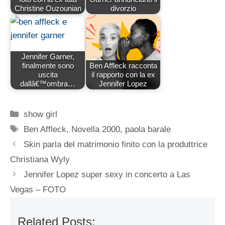
Christine Ouzounian
divorzio
Jennifer Garner,
finalmente sono
Ben Affleck racconta
uscita
il rapporto con la ex
dallâ€™ombra…
Jennifer Lopez
Categorie
show girl
Tag
Ben Affleck
,
Novella 2000
,
paola barale
Skin parla del matrimonio finito con la produttrice
Christiana Wyly
Jennifer Lopez super sexy in concerto a Las
Vegas – FOTO
Related Posts: