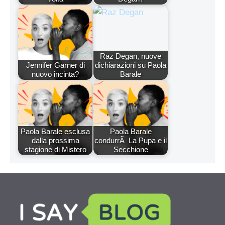
Raz Degan, nuove
Jennifer Garner di
dichiarazioni su Paola
nuovo incinta?
Barale
Paola Barale esclusa
Paola Barale
dalla prossima
condurrÃ La Pupa e il
stagione di Mistero
Secchione