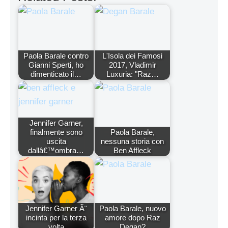
Paola Barale contro
L'Isola dei Famosi
Gianni Sperti, ho
2017, Vladimir
dimenticato il…
Luxuria: "Raz…
Jennifer Garner,
finalmente sono
Paola Barale,
uscita
nessuna storia con
dallâ€™ombra…
Ben Affleck
Jennifer Garner Ã¨
Paola Barale, nuovo
incinta per la terza
amore dopo Raz
volta
Degan?