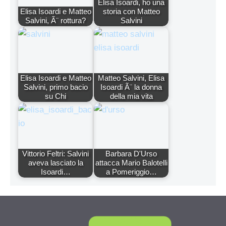
Elisa Isoardi, ho una
Elisa Isoardi e Matteo
storia con Matteo
Salvini, Ã¨ rottura?
Salvini
Elisa Isoardi e Matteo
Matteo Salvini, Elisa
Salvini, primo bacio
Isoardi Ã¨ la donna
su Chi
della mia vita
Vittorio Feltri: Salvini
Barbara D'Urso
aveva lasciato la
attacca Mario Balotelli
Isoardi…
a Pomeriggio…