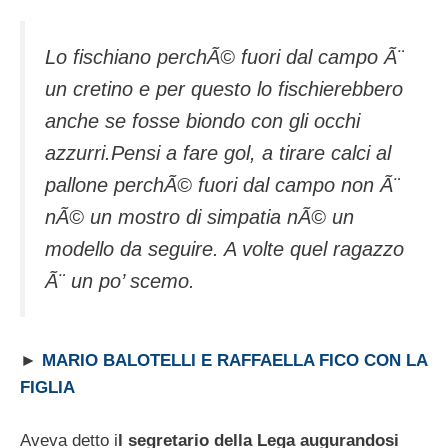
Lo fischiano perchÃ© fuori dal campo Ã¨
un cretino e per questo lo fischierebbero
anche se fosse biondo con gli occhi
azzurri.Pensi a fare gol, a tirare calci al
pallone perchÃ© fuori dal campo non Ã¨
nÃ© un mostro di simpatia nÃ© un
modello da seguire. A volte quel ragazzo
Ã¨ un po’ scemo.
►
MARIO BALOTELLI E RAFFAELLA FICO CON LA
FIGLIA
Aveva detto i
l segretario della Lega augurandosi