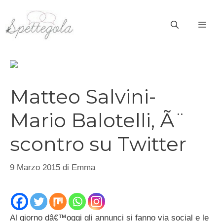
Vai
al
ME
contenuto
Matteo Salvini-
Mario Balotelli, Ã¨
scontro su Twitter
9 Marzo 2015
di
Emma
Al giorno dâ€™oggi gli annunci si fanno via social e le