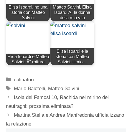
Elisa Isoardi, ho una
Matteo Salvini, Elisa
storia con Matteo
Isoardi Ã¨ la donna
Salvini
della mia vita
Elisa Isoardi e la
Elisa Isoardi e Matteo
storia con Matteo
Salvini, Ã¨ rottura
Salvini, il mio…
Categorie
calciatori
Tag
Mario Balotelli
,
Matteo Salvini
Isola dei Famosi 10, Rachida nel mirino dei
naufraghi: prossima eliminata?
Martina Stella e Andrea Manfredonia ufficializzano
la relazione