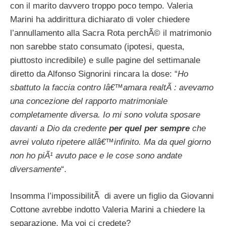
con il marito davvero troppo poco tempo. Valeria
Marini ha addirittura dichiarato di voler chiedere
l’annullamento alla Sacra Rota perchÃ© il matrimonio
non sarebbe stato consumato (ipotesi, questa,
piuttosto incredibile) e sulle pagine del settimanale
diretto da Alfonso Signorini rincara la dose: “
Ho
sbattuto la faccia contro lâ€™amara realtÃ : avevamo
una concezione del rapporto matrimoniale
completamente diversa. Io mi sono voluta sposare
davanti a Dio da credente
per quel per sempre
che
avrei voluto ripetere allâ€™infinito. Ma da quel giorno
non ho piÃ¹ avuto pace e le cose sono andate
diversamente
“.
Insomma l’impossibilitÃ di avere un figlio da Giovanni
Cottone avrebbe indotto Valeria Marini a chiedere la
separazione. Ma voi ci credete?