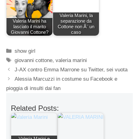
Valeria Marini, la
Valeria Marini ha
separazione da
lasciato il marito
Cottone non Ã¨ un
Giovanni Cottone?
caso
Categorie
show girl
Tag
giovanni cottone
,
valeria marini
J-AX contro Emma Marrone su Twitter, sei vuota
Alessia Marcuzzi in costume su Facebook e
pioggia di insulti dai fan
Related Posts:
Valeria Marini e