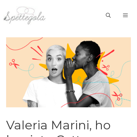
Vai
al
ME
contenuto
Valeria Marini, ho