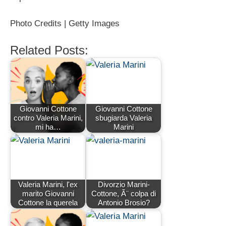
Photo Credits | Getty Images
Related Posts:
Giovanni Cottone
Giovanni Cottone
contro Valeria Marini,
sbugiarda Valeria
mi ha…
Marini
Valeria Marini, l'ex
Divorzio Marini-
marito Giovanni
Cottone, Ã¨ colpa di
Cottone la querela
Antonio Brosio?